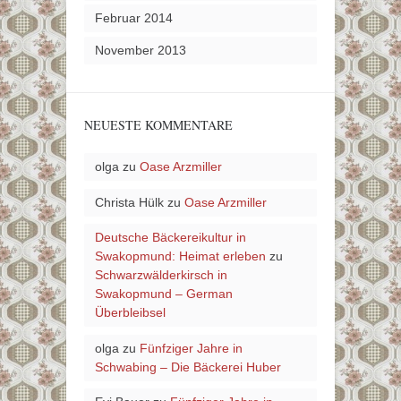
Februar 2014
November 2013
NEUESTE KOMMENTARE
olga
zu
Oase Arzmiller
Christa Hülk
zu
Oase Arzmiller
Deutsche Bäckereikultur in
Swakopmund: Heimat erleben
zu
Schwarzwälderkirsch in
Swakopmund – German
Überbleibsel
olga
zu
Fünfziger Jahre in
Schwabing – Die Bäckerei Huber