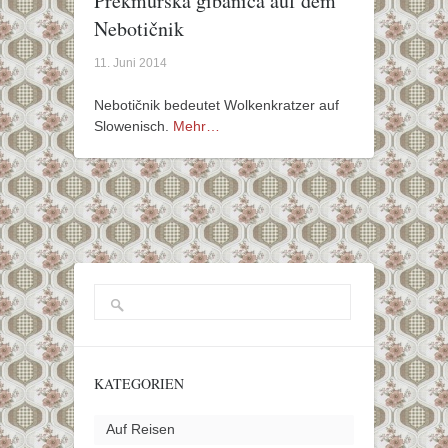
Prekmurska gibanica auf dem
Nebotičnik
11. Juni 2014
Nebotičnik bedeutet Wolkenkratzer auf
Slowenisch.
Mehr…
KATEGORIEN
Auf Reisen