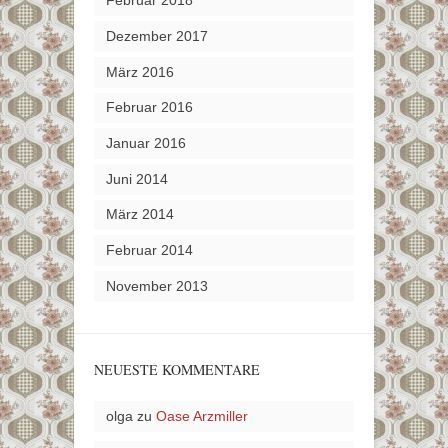
Februar 2018
Dezember 2017
März 2016
Februar 2016
Januar 2016
Juni 2014
März 2014
Februar 2014
November 2013
NEUESTE KOMMENTARE
olga
zu
Oase Arzmiller