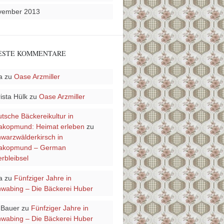
vember 2013
ESTE KOMMENTARE
a
zu
Oase Arzmiller
ista Hülk
zu
Oase Arzmiller
tsche Bäckereikultur in
kopmund: Heimat erleben
zu
warzwälderkirsch in
akopmund – German
rbleibsel
a
zu
Fünfziger Jahre in
wabing – Die Bäckerei Huber
 Bauer
zu
Fünfziger Jahre in
wabing – Die Bäckerei Huber