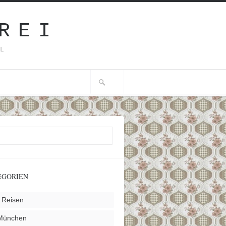
REI
IL
EGORIEN
 Reisen
 München