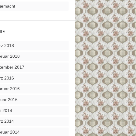
gemacht
HIV
rz 2018
ruar 2018
zember 2017
rz 2016
ruar 2016
uar 2016
i 2014
rz 2014
ruar 2014