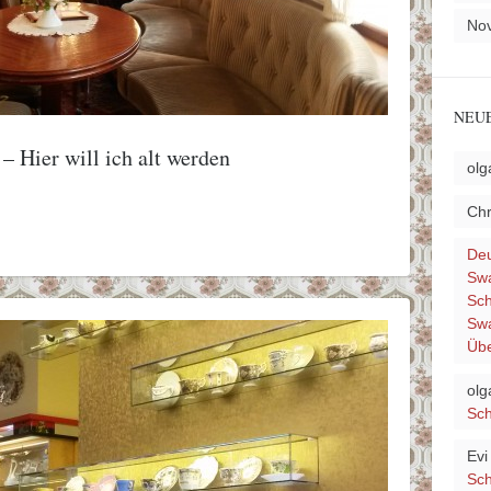
No
NEU
– Hier will ich alt werden
olg
Chr
Deu
Swa
Sch
Sw
Übe
olg
Sch
Evi
Sch