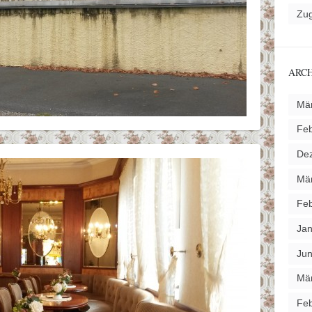
Zu
ARC
Mä
Feb
De
Mä
Feb
Jan
Jun
Mä
Feb